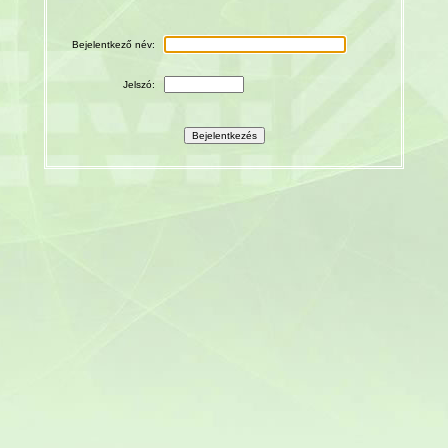
Bejelentkező név:
Jelszó: