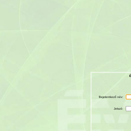
É
Bejelentkező név:
Jelszó: