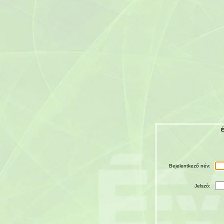
É
Bejelentkező név:
Jelszó: