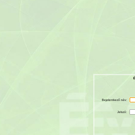
É
Bejelentkező név:
Jelszó: