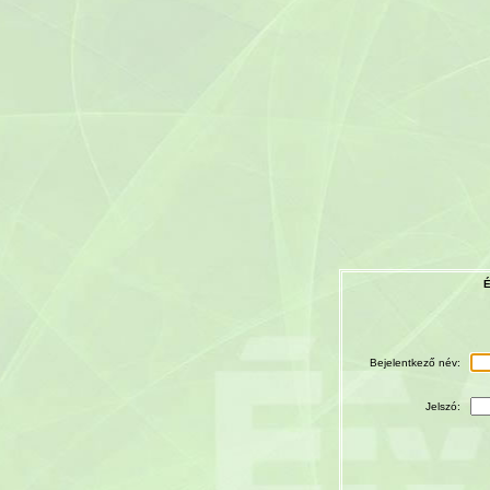
É
Bejelentkező név:
Jelszó: