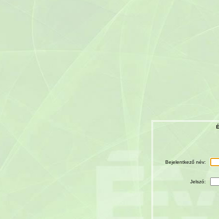
É
Bejelentkező név:
Jelszó: