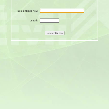
Bejelentkező név:
Jelszó: