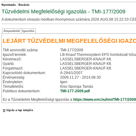
Nyomtatás
Bezárás
Tűzvédelmi Megfelelőségi Igazolás - TMI-177/2009
A dokumentum olvasás módban Anonymous számára 2026.AUG.08 15:22:33 CE
Alapadatok
Igazolás
LEJÁRT TŰZVÉDELMI MEGFELELŐSÉGI IGAZ
TMI azonosító száma:
TMI-177/2009
Igazolt termék:
LB-Knauf Thermosystem EPS homlokzati hősz
Kérelmező:
LASSELSBERGER-KNAUF Kft.
Gyártó:
LASSELSBERGER-KNAUF Kft.
Forgalmazó:
LASSELSBERGER-KNAUF Kft.
Kapcsolódó dokumentum:
A-294/1/2007
Érvényesség:
2009.11.27 - 2014.08.30
Érvénytelen:
Igen
Témafelelős:
Kiss-Sponga Tamás
Publikus dokumentum:
TMI-177-2009.pdf
Ez a Tűzvédelmi Megfelelőségi Igazolás a
https://www.emi.hu/tmi/TMI-177/2009
Ugrás a lap tetejére