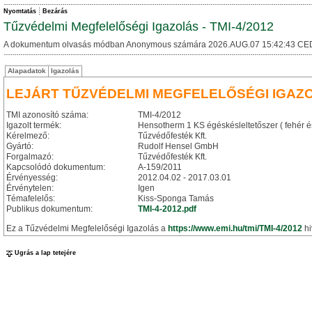
Nyomtatás
Bezárás
Tűzvédelmi Megfelelőségi Igazolás - TMI-4/2012
A dokumentum olvasás módban Anonymous számára 2026.AUG.07 15:42:43 CE
Alapadatok
Igazolás
LEJÁRT TŰZVÉDELMI MEGFELELŐSÉGI IGAZ
TMI azonosító száma:
TMI-4/2012
Igazolt termék:
Hensotherm 1 KS égéskésleltetőszer ( fehér és
Kérelmező:
Tűzvédőfesték Kft.
Gyártó:
Rudolf Hensel GmbH
Forgalmazó:
Tűzvédőfesték Kft.
Kapcsolódó dokumentum:
A-159/2011
Érvényesség:
2012.04.02 - 2017.03.01
Érvénytelen:
Igen
Témafelelős:
Kiss-Sponga Tamás
Publikus dokumentum:
TMI-4-2012.pdf
Ez a Tűzvédelmi Megfelelőségi Igazolás a
https://www.emi.hu/tmi/TMI-4/2012
hi
Ugrás a lap tetejére