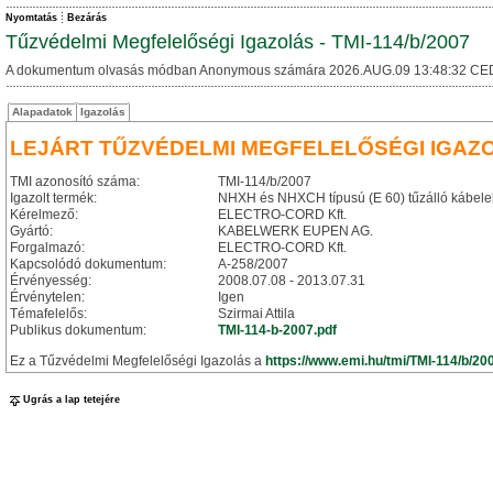
Nyomtatás
Bezárás
Tűzvédelmi Megfelelőségi Igazolás - TMI-114/b/2007
A dokumentum olvasás módban Anonymous számára 2026.AUG.09 13:48:32 CE
Alapadatok
Igazolás
LEJÁRT TŰZVÉDELMI MEGFELELŐSÉGI IGAZ
TMI azonosító száma:
TMI-114/b/2007
Igazolt termék:
NHXH és NHXCH típusú (E 60) tűzálló kábele
Kérelmező:
ELECTRO-CORD Kft.
Gyártó:
KABELWERK EUPEN AG.
Forgalmazó:
ELECTRO-CORD Kft.
Kapcsolódó dokumentum:
A-258/2007
Érvényesség:
2008.07.08 - 2013.07.31
Érvénytelen:
Igen
Témafelelős:
Szirmai Attila
Publikus dokumentum:
TMI-114-b-2007.pdf
Ez a Tűzvédelmi Megfelelőségi Igazolás a
https://www.emi.hu/tmi/TMI-114/b/20
Ugrás a lap tetejére