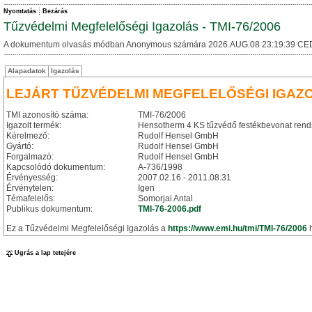
Nyomtatás
Bezárás
Tűzvédelmi Megfelelőségi Igazolás - TMI-76/2006
A dokumentum olvasás módban Anonymous számára 2026.AUG.08 23:19:39 CE
Alapadatok
Igazolás
LEJÁRT TŰZVÉDELMI MEGFELELŐSÉGI IGAZ
TMI azonosító száma:
TMI-76/2006
Igazolt termék:
Hensotherm 4 KS tűzvédő festékbevonat rend
Kérelmező:
Rudolf Hensel GmbH
Gyártó:
Rudolf Hensel GmbH
Forgalmazó:
Rudolf Hensel GmbH
Kapcsolódó dokumentum:
A-736/1998
Érvényesség:
2007.02.16 - 2011.08.31
Érvénytelen:
Igen
Témafelelős:
Somorjai Antal
Publikus dokumentum:
TMI-76-2006.pdf
Ez a Tűzvédelmi Megfelelőségi Igazolás a
https://www.emi.hu/tmi/TMI-76/2006
h
Ugrás a lap tetejére