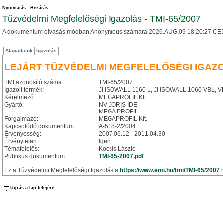
Nyomtatás
Bezárás
Tűzvédelmi Megfelelőségi Igazolás - TMI-65/2007
A dokumentum olvasás módban Anonymous számára 2026.AUG.09 18:20:27 CE
Alapadatok
Igazolás
LEJÁRT TŰZVÉDELMI MEGFELELŐSÉGI IGAZ
TMI azonosító száma:
TMI-65/2007
Igazolt termék:
JI ISOWALL 1160 L, JI ISOWALL 1060 VBL, V
Kérelmező:
MEGAPROFIL Kft.
Gyártó:
NV JORIS IDE
MEGA PROFIL
Forgalmazó:
MEGAPROFIL Kft.
Kapcsolódó dokumentum:
A-518-2/2004
Érvényesség:
2007.06.12 - 2011.04.30
Érvénytelen:
Igen
Témafelelős:
Kocsis László
Publikus dokumentum:
TMI-65-2007.pdf
Ez a Tűzvédelmi Megfelelőségi Igazolás a
https://www.emi.hu/tmi/TMI-65/2007
h
Ugrás a lap tetejére