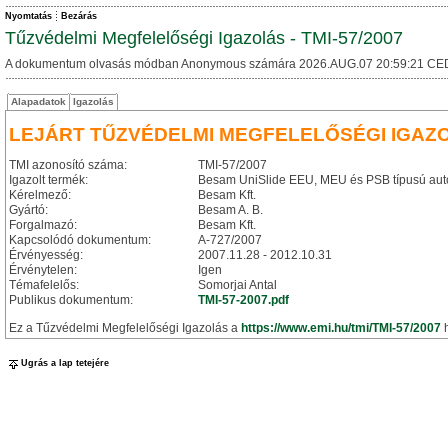
Nyomtatás
Bezárás
Tűzvédelmi Megfelelőségi Igazolás - TMI-57/2007
A dokumentum olvasás módban Anonymous számára 2026.AUG.07 20:59:21 CE
Alapadatok
Igazolás
LEJÁRT TŰZVÉDELMI MEGFELELŐSÉGI IGAZ
TMI azonosító száma:
TMI-57/2007
Igazolt termék:
Besam UniSlide EEU, MEU és PSB típusú auto
Kérelmező:
Besam Kft.
Gyártó:
Besam A. B.
Forgalmazó:
Besam Kft.
Kapcsolódó dokumentum:
A-727/2007
Érvényesség:
2007.11.28 - 2012.10.31
Érvénytelen:
Igen
Témafelelős:
Somorjai Antal
Publikus dokumentum:
TMI-57-2007.pdf
Ez a Tűzvédelmi Megfelelőségi Igazolás a
https://www.emi.hu/tmi/TMI-57/2007
h
Ugrás a lap tetejére