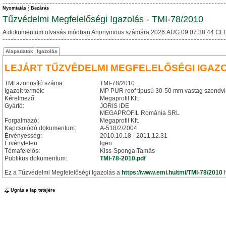
Nyomtatás
Bezárás
Tűzvédelmi Megfelelőségi Igazolás - TMI-78/2010
A dokumentum olvasás módban Anonymous számára 2026.AUG.09 07:38:44 CE
Alapadatok
Igazolás
LEJÁRT TŰZVÉDELMI MEGFELELŐSÉGI IGAZ
TMI azonosító száma:
TMI-78/2010
Igazolt termék:
MP PUR roof típusú 30-50 mm vastag szendvi
Kérelmező:
Megaprofil Kft.
Gyártó:
JORIS IDE
MEGAPROFIL Románia SRL
Forgalmazó:
Megaprofil Kft.
Kapcsolódó dokumentum:
A-518/2/2004
Érvényesség:
2010.10.18 - 2011.12.31
Érvénytelen:
Igen
Témafelelős:
Kiss-Sponga Tamás
Publikus dokumentum:
TMI-78-2010.pdf
Ez a Tűzvédelmi Megfelelőségi Igazolás a
https://www.emi.hu/tmi/TMI-78/2010
h
Ugrás a lap tetejére