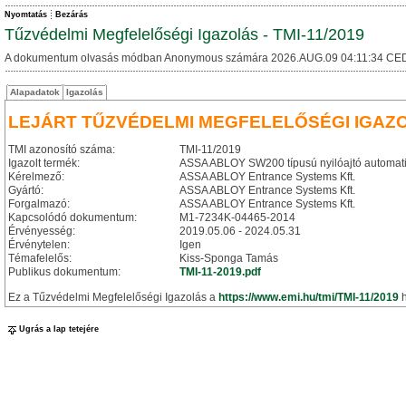
Nyomtatás
Bezárás
Tűzvédelmi Megfelelőségi Igazolás - TMI-11/2019
A dokumentum olvasás módban Anonymous számára 2026.AUG.09 04:11:34 CED
Alapadatok
Igazolás
LEJÁRT TŰZVÉDELMI MEGFELELŐSÉGI IGAZ
TMI azonosító száma:
TMI-11/2019
Igazolt termék:
ASSA ABLOY SW200 típusú nyilóajtó automat
Kérelmező:
ASSA ABLOY Entrance Systems Kft.
Gyártó:
ASSA ABLOY Entrance Systems Kft.
Forgalmazó:
ASSA ABLOY Entrance Systems Kft.
Kapcsolódó dokumentum:
M1-7234K-04465-2014
Érvényesség:
2019.05.06 - 2024.05.31
Érvénytelen:
Igen
Témafelelős:
Kiss-Sponga Tamás
Publikus dokumentum:
TMI-11-2019.pdf
Ez a Tűzvédelmi Megfelelőségi Igazolás a
https://www.emi.hu/tmi/TMI-11/2019
h
Ugrás a lap tetejére