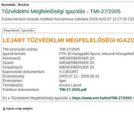
Nyomtatás
Bezárás
Tűzvédelmi Megfelelőségi Igazolás - TMI-27/2005
A dokumentum olvasás módban Anonymous számára 2026.AUG.07 12:27:20 CE
Alapadatok
Igazolás
LEJÁRT TŰZVÉDELMI MEGFELELŐSÉGI IGAZ
TMI azonosító száma:
TMI-27/2005
Igazolt termék:
PTH 30 Hanggátló típusú, fokozott hőszigetel
Kérelmező:
WIENERBERGER Zrt.
Gyártó:
WIENERBERGER Zrt.
Forgalmazó:
WIENERBERGER Zrt.
Kapcsolódó dokumentum:
A-136/1997
Érvényesség:
2005.07.12 - 2008.08.31
Érvénytelen:
Igen
Témafelelős:
Kocsis László
Publikus dokumentum:
TMI-27-2005.pdf
Ez a Tűzvédelmi Megfelelőségi Igazolás a
https://www.emi.hu/tmi/TMI-27/2005
h
Ugrás a lap tetejére