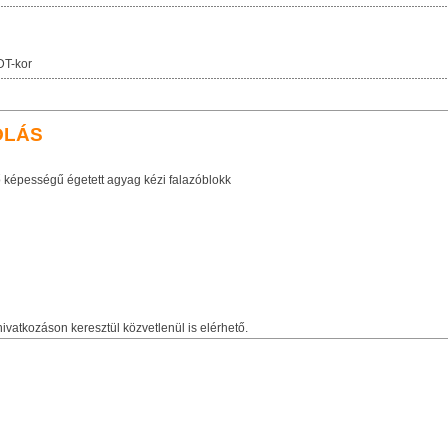
DT-kor
OLÁS
ő képességű égetett agyag kézi falazóblokk
ivatkozáson keresztül közvetlenül is elérhető.