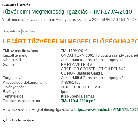
Nyomtatás
Bezárás
Tűzvédelmi Megfelelőségi Igazolás - TMI-179/4/2010
A dokumentum olvasás módban Anonymous számára 2026.AUG.07 07:59:40 CE
Alapadatok
Igazolás
LEJÁRT TŰZVÉDELMI MEGFELELŐSÉGI IGAZ
TMI azonosító száma:
TMI-179/4/2010
Igazolt termék:
ONDATHERM 1001 TS típusú szendvicspanel
Kérelmező:
ArcelorMittal Constuction Hungary Kft.
Gyártó:
HAIRONVILLE S.A.
ARCELOR CONSTRUCTION POLSKA
USINOR Bauteile GmbH.
Forgalmazó:
ArcelorMittal Constuction Hungary Kft.
Kapcsolódó dokumentum:
A-839/1999
Érvényesség:
2010.09.10 - 2011.12.31
Érvénytelen:
Igen
Témafelelős:
Kiss-Sponga Tamás
Publikus dokumentum:
TMI-179-4-2010.pdf
Ez a Tűzvédelmi Megfelelőségi Igazolás a
https://www.emi.hu/tmi/TMI-179/4/20
Ugrás a lap tetejére