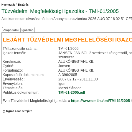
Nyomtatás
Bezárás
Tűzvédelmi Megfelelőségi Igazolás - TMI-61/2005
A dokumentum olvasás módban Anonymous számára 2026.AUG.07 16:02:51 CE
Alapadatok
Igazolás
LEJÁRT TŰZVÉDELMI MEGFELELŐSÉGI IGAZ
TMI azonosító száma:
TMI-61/2005
Igazolt termék:
JANSEN-JANISOL 3 szerkezeti rétegrendű, acél p
szerkezet
Kérelmező:
ALUKÖNIGSTAHL Kft.
Gyártó:
Jansen
Forgalmazó:
ALUKÖNIGSTAHL Kft.
Kapcsolódó dokumentum:
A-396/2005
Érvényesség:
2007.02.12 - 2011.11.30
Érvénytelen:
Igen
Témafelelős:
Mezei Sándor
Publikus dokumentum:
TMI-61-2005.pdf
Ez a Tűzvédelmi Megfelelőségi Igazolás a
https://www.emi.hu/tmi/TMI-61/2005
h
Ugrás a lap tetejére