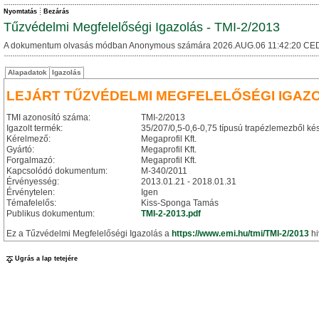
Nyomtatás
Bezárás
Tűzvédelmi Megfelelőségi Igazolás - TMI-2/2013
A dokumentum olvasás módban Anonymous számára 2026.AUG.06 11:42:20 CED
Alapadatok
Igazolás
LEJÁRT TŰZVÉDELMI MEGFELELŐSÉGI IGAZ
TMI azonosító száma:
TMI-2/2013
Igazolt termék:
35/207/0,5-0,6-0,75 típusú trapézlemezből kész
Kérelmező:
Megaprofil Kft.
Gyártó:
Megaprofil Kft.
Forgalmazó:
Megaprofil Kft.
Kapcsolódó dokumentum:
M-340/2011
Érvényesség:
2013.01.21 - 2018.01.31
Érvénytelen:
Igen
Témafelelős:
Kiss-Sponga Tamás
Publikus dokumentum:
TMI-2-2013.pdf
Ez a Tűzvédelmi Megfelelőségi Igazolás a
https://www.emi.hu/tmi/TMI-2/2013
hi
Ugrás a lap tetejére