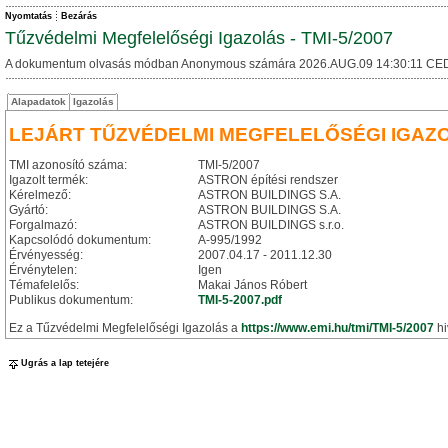
Nyomtatás
Bezárás
Tűzvédelmi Megfelelőségi Igazolás - TMI-5/2007
A dokumentum olvasás módban Anonymous számára 2026.AUG.09 14:30:11 CED
Alapadatok
Igazolás
LEJÁRT TŰZVÉDELMI MEGFELELŐSÉGI IGAZ
TMI azonosító száma:
TMI-5/2007
Igazolt termék:
ASTRON építési rendszer
Kérelmező:
ASTRON BUILDINGS S.A.
Gyártó:
ASTRON BUILDINGS S.A.
Forgalmazó:
ASTRON BUILDINGS s.r.o.
Kapcsolódó dokumentum:
A-995/1992
Érvényesség:
2007.04.17 - 2011.12.30
Érvénytelen:
Igen
Témafelelős:
Makai János Róbert
Publikus dokumentum:
TMI-5-2007.pdf
Ez a Tűzvédelmi Megfelelőségi Igazolás a
https://www.emi.hu/tmi/TMI-5/2007
hi
Ugrás a lap tetejére