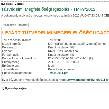
Nyomtatás
Bezárás
Tűzvédelmi Megfelelőségi Igazolás - TMI-9/2011
A dokumentum olvasás módban Anonymous számára 2026.AUG.07 23:08:44 CE
Alapadatok
Igazolás
LEJÁRT TŰZVÉDELMI MEGFELELŐSÉGI IGAZ
TMI azonosító száma:
TMI-9/2011
Igazolt termék:
DDP (SPS) típusú lapostető-szigetelő lemez
Kérelmező:
Knauf Insulation Kft.
Gyártó:
KNAUF Insulation s.r.o.
Forgalmazó:
Knauf Insulation Kft.
Kapcsolódó dokumentum:
K1-0751-CPD-146.0-01-04/10 (E)
Érvényesség:
2011.03.03 - 2016.03.31
Érvénytelen:
Igen
Témafelelős:
Kiss-Sponga Tamás
Publikus dokumentum:
TMI-9-2011.pdf
Ez a Tűzvédelmi Megfelelőségi Igazolás a
https://www.emi.hu/tmi/TMI-9/2011
hi
Ugrás a lap tetejére