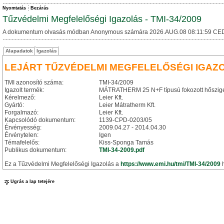
Nyomtatás
Bezárás
Tűzvédelmi Megfelelőségi Igazolás - TMI-34/2009
A dokumentum olvasás módban Anonymous számára 2026.AUG.08 08:11:59 CED
Alapadatok
Igazolás
LEJÁRT TŰZVÉDELMI MEGFELELŐSÉGI IGAZ
TMI azonosító száma:
TMI-34/2009
Igazolt termék:
MÁTRATHERM 25 N+F típusú fokozott hősziget
Kérelmező:
Leier Kft.
Gyártó:
Leier Mátratherm Kft.
Forgalmazó:
Leier Kft.
Kapcsolódó dokumentum:
1139-CPD-0203/05
Érvényesség:
2009.04.27 - 2014.04.30
Érvénytelen:
Igen
Témafelelős:
Kiss-Sponga Tamás
Publikus dokumentum:
TMI-34-2009.pdf
Ez a Tűzvédelmi Megfelelőségi Igazolás a
https://www.emi.hu/tmi/TMI-34/2009
h
Ugrás a lap tetejére