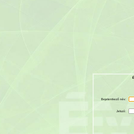
É
Bejelentkező név:
Jelszó: