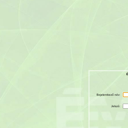
É
Bejelentkező név:
Jelszó: