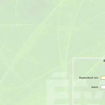
É
Bejelentkező név:
Jelszó: