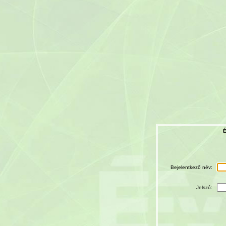
É
Bejelentkező név:
Jelszó: