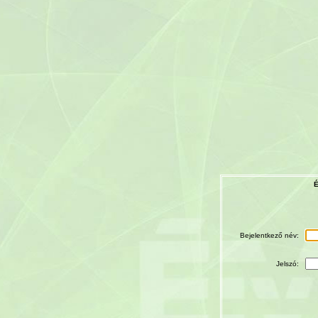
É
Bejelentkező név:
Jelszó: