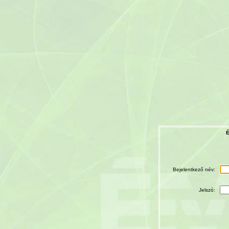
É
Bejelentkező név:
Jelszó: