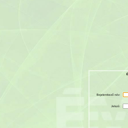
É
Bejelentkező név:
Jelszó: