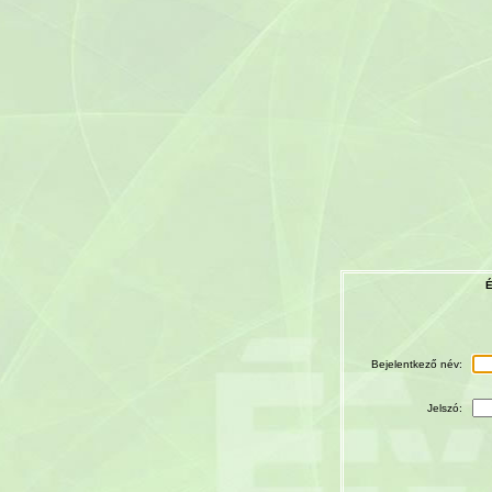
É
Bejelentkező név:
Jelszó: