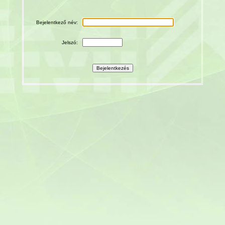
Bejelentkező név:
Jelszó: