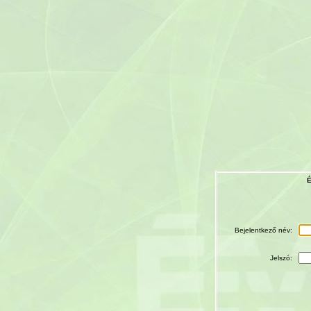
É
Bejelentkező név:
Jelszó: