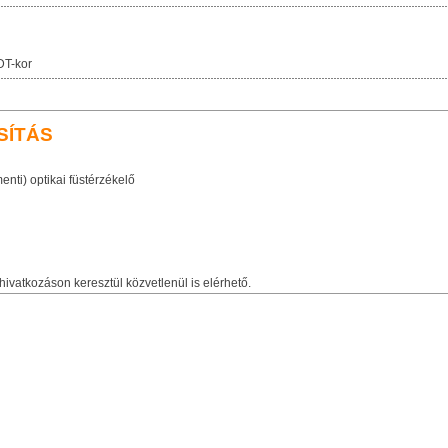
DT-kor
SÍTÁS
nti) optikai füstérzékelő
hivatkozáson keresztül közvetlenül is elérhető.