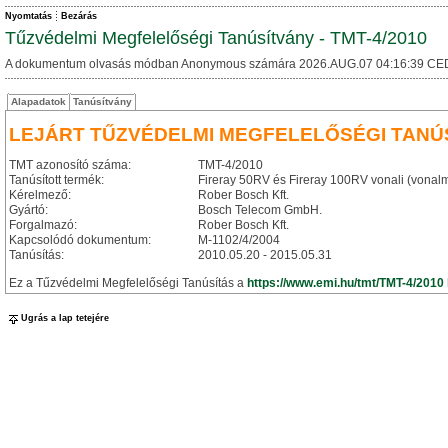
Nyomtatás
Bezárás
Tűzvédelmi Megfelelőségi Tanúsítvány - TMT-4/2010
A dokumentum olvasás módban Anonymous számára 2026.AUG.07 04:16:39 CE
Alapadatok
Tanúsítvány
LEJÁRT TŰZVÉDELMI MEGFELELŐSÉGI TANÚ
TMT azonosító száma:
TMT-4/2010
Tanúsított termék:
Fireray 50RV és Fireray 100RV vonali (vonalme
Kérelmező:
Rober Bosch Kft.
Gyártó:
Bosch Telecom GmbH.
Forgalmazó:
Rober Bosch Kft.
Kapcsolódó dokumentum:
M-1102/4/2004
Tanúsítás:
2010.05.20 - 2015.05.31
Ez a Tűzvédelmi Megfelelőségi Tanúsítás a
https://www.emi.hu/tmt/TMT-4/2010
Ugrás a lap tetejére