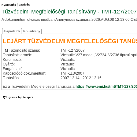
Nyomtatás
Bezárás
Tűzvédelmi Megfelelőségi Tanúsítvány - TMT-127/2007
A dokumentum olvasás módban Anonymous számára 2026.AUG.08 12:13:06 CE
Alapadatok
Tanúsítvány
LEJÁRT TŰZVÉDELMI MEGFELELŐSÉGI TANÚ
TMT azonosító száma:
TMT-127/2007
Tanúsított termék:
Victaulic V27 model, V2734, V2736 típusú spri
Kérelmező:
Victaulic
Gyártó:
Victaulic
Forgalmazó:
Victaulic
Kapcsolódó dokumentum:
TMT-113/2007
Tanúsítás:
2007.12.14 - 2012.12.15
Ez a Tűzvédelmi Megfelelőségi Tanúsítás a
https://www.emi.hu/tmt/TMT-127/20
Ugrás a lap tetejére