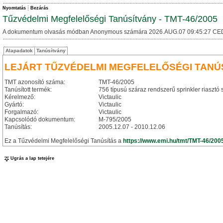
Nyomtatás
Bezárás
Tűzvédelmi Megfelelőségi Tanúsítvány - TMT-46/2005
A dokumentum olvasás módban Anonymous számára 2026.AUG.07 09:45:27 CE
Alapadatok
Tanúsítvány
LEJÁRT TŰZVÉDELMI MEGFELELŐSÉGI TANÚ
TMT azonosító száma:
TMT-46/2005
Tanúsított termék:
756 típusú száraz rendszerű sprinkler riasztó 
Kérelmező:
Victaulic
Gyártó:
Victaulic
Forgalmazó:
Victaulic
Kapcsolódó dokumentum:
M-795/2005
Tanúsítás:
2005.12.07 - 2010.12.06
Ez a Tűzvédelmi Megfelelőségi Tanúsítás a
https://www.emi.hu/tmt/TMT-46/200
Ugrás a lap tetejére