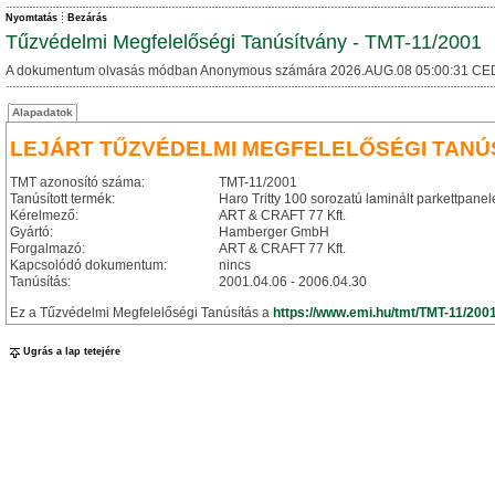
Nyomtatás
Bezárás
Tűzvédelmi Megfelelőségi Tanúsítvány - TMT-11/2001
A dokumentum olvasás módban Anonymous számára 2026.AUG.08 05:00:31 CE
Alapadatok
LEJÁRT TŰZVÉDELMI MEGFELELŐSÉGI TANÚ
TMT azonosító száma:
TMT-11/2001
Tanúsított termék:
Haro Tritty 100 sorozatú laminált parkettpanel
Kérelmező:
ART & CRAFT 77 Kft.
Gyártó:
Hamberger GmbH
Forgalmazó:
ART & CRAFT 77 Kft.
Kapcsolódó dokumentum:
nincs
Tanúsítás:
2001.04.06 - 2006.04.30
Ez a Tűzvédelmi Megfelelőségi Tanúsítás a
https://www.emi.hu/tmt/TMT-11/200
Ugrás a lap tetejére