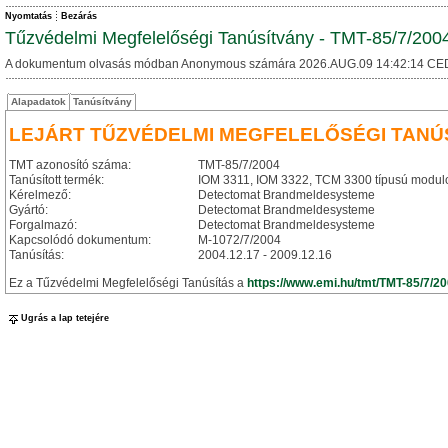
Nyomtatás
Bezárás
Tűzvédelmi Megfelelőségi Tanúsítvány - TMT-85/7/200
A dokumentum olvasás módban Anonymous számára 2026.AUG.09 14:42:14 CE
Alapadatok
Tanúsítvány
LEJÁRT TŰZVÉDELMI MEGFELELŐSÉGI TANÚ
TMT azonosító száma:
TMT-85/7/2004
Tanúsított termék:
IOM 3311, IOM 3322, TCM 3300 típusú modul
Kérelmező:
Detectomat Brandmeldesysteme
Gyártó:
Detectomat Brandmeldesysteme
Forgalmazó:
Detectomat Brandmeldesysteme
Kapcsolódó dokumentum:
M-1072/7/2004
Tanúsítás:
2004.12.17 - 2009.12.16
Ez a Tűzvédelmi Megfelelőségi Tanúsítás a
https://www.emi.hu/tmt/TMT-85/7/2
Ugrás a lap tetejére