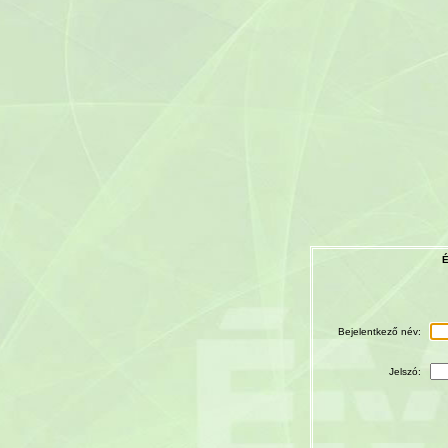
É
Bejelentkező név:
Jelszó: