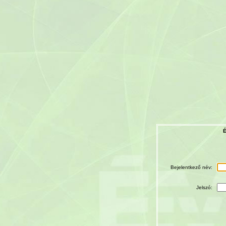
É
Bejelentkező név:
Jelszó: