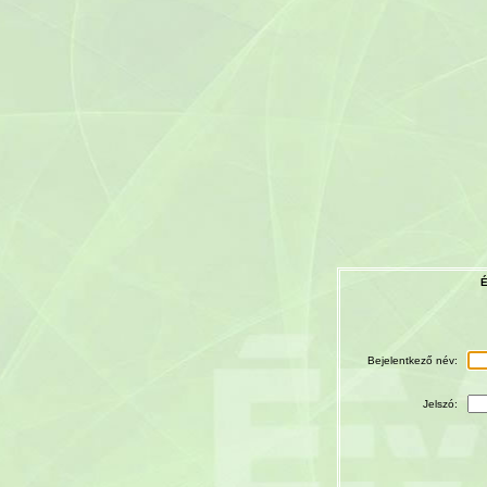
É
Bejelentkező név:
Jelszó: