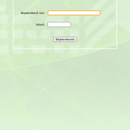
Bejelentkező név:
Jelszó: