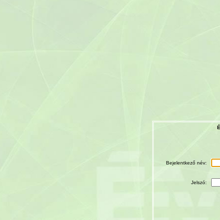
É
Bejelentkező név:
Jelszó: