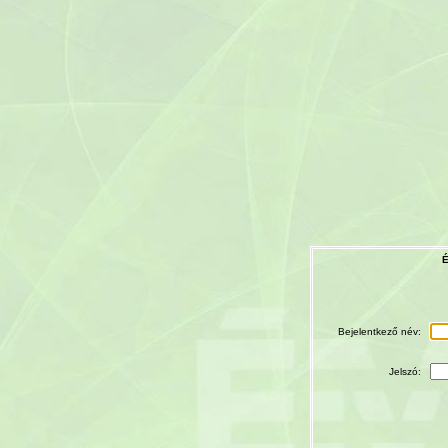
É
Bejelentkező név:
Jelszó: