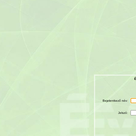
É
Bejelentkező név:
Jelszó: