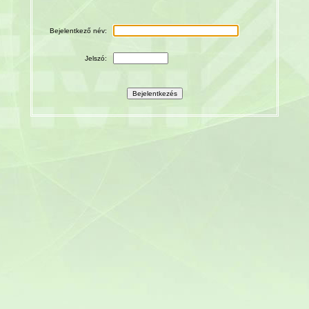
Bejelentkező név:
Jelszó: