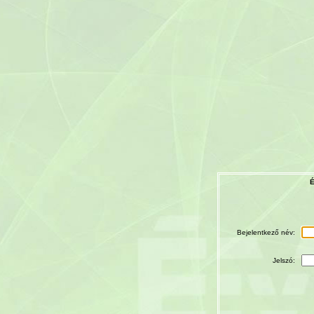
É
Bejelentkező név:
Jelszó: