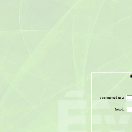
É
Bejelentkező név:
Jelszó: