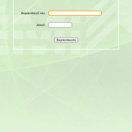
Bejelentkező név:
Jelszó: