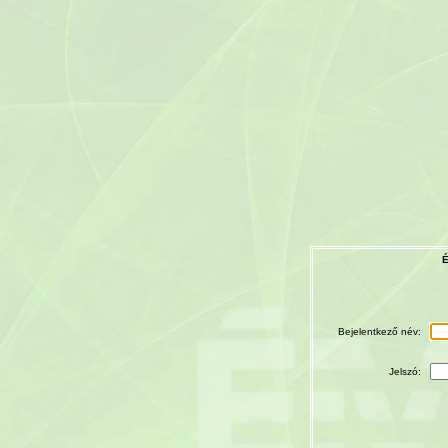
É
Bejelentkező név:
Jelszó: