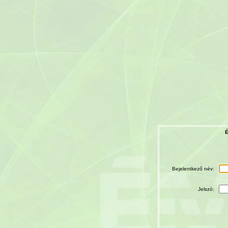
É
Bejelentkező név:
Jelszó: